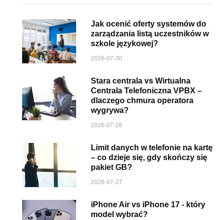
Jak ocenić oferty systemów do
zarządzania listą uczestników w
szkole językowej?
2026-07-30
Stara centrala vs Wirtualna
Centrala Telefoniczna VPBX –
dlaczego chmura operatora
wygrywa?
2026-07-28
Limit danych w telefonie na kartę
– co dzieje się, gdy skończy się
pakiet GB?
2026-07-27
iPhone Air vs iPhone 17 - który
model wybrać?