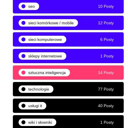
seo
10 Posty
sieci komórkowe / mobile
12 Posty
sieci komputerowe
6 Posty
sklepy internetowe
1 Posty
sztuczna inteligencja
14 Posty
technologie
77 Posty
usługi it
40 Posty
wiki i słowniki
1 Posty