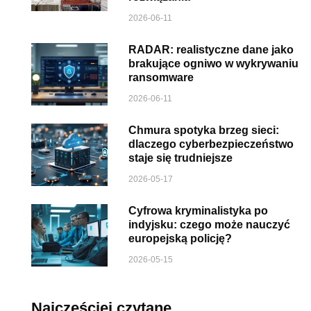
2026-06-11
RADAR: realistyczne dane jako
brakujące ogniwo w wykrywaniu
ransomware
2026-06-11
Chmura spotyka brzeg sieci:
dlaczego cyberbezpieczeństwo
staje się trudniejsze
2026-05-17
Cyfrowa kryminalistyka po
indyjsku: czego może nauczyć
europejską policję?
2026-05-15
Najczęściej czytane