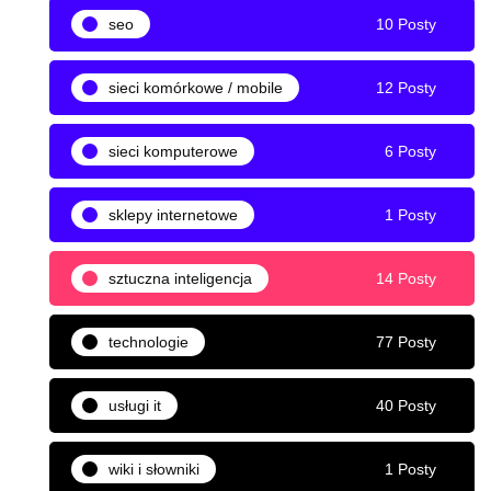
seo
10 Posty
sieci komórkowe / mobile
12 Posty
sieci komputerowe
6 Posty
sklepy internetowe
1 Posty
sztuczna inteligencja
14 Posty
technologie
77 Posty
usługi it
40 Posty
wiki i słowniki
1 Posty