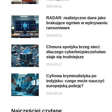
2026-06-11
RADAR: realistyczne dane jako
brakujące ogniwo w wykrywaniu
ransomware
2026-06-11
Chmura spotyka brzeg sieci:
dlaczego cyberbezpieczeństwo
staje się trudniejsze
2026-05-17
Cyfrowa kryminalistyka po
indyjsku: czego może nauczyć
europejską policję?
2026-05-15
Najczęściej czytane