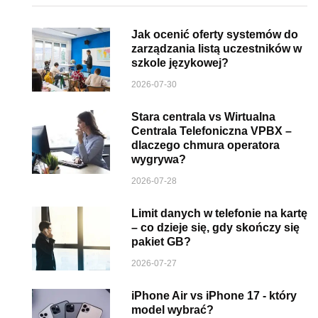
Jak ocenić oferty systemów do
zarządzania listą uczestników w
szkole językowej?
2026-07-30
Stara centrala vs Wirtualna
Centrala Telefoniczna VPBX –
dlaczego chmura operatora
wygrywa?
2026-07-28
Limit danych w telefonie na kartę
– co dzieje się, gdy skończy się
pakiet GB?
2026-07-27
iPhone Air vs iPhone 17 - który
model wybrać?