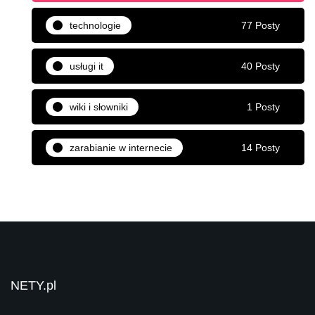
technologie
77 Posty
usługi it
40 Posty
wiki i słowniki
1 Posty
zarabianie w internecie
14 Posty
NETY.pl