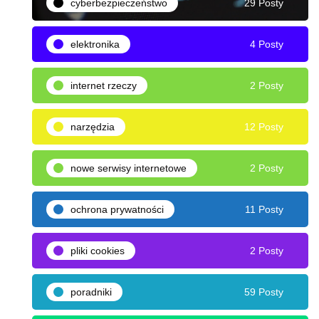
cyberbezpieczeństwo
29 Posty
elektronika
4 Posty
internet rzeczy
2 Posty
narzędzia
12 Posty
nowe serwisy internetowe
2 Posty
ochrona prywatności
11 Posty
pliki cookies
2 Posty
poradniki
59 Posty