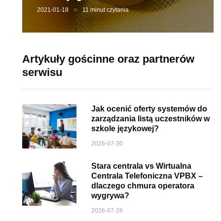
2021-01-18
11 minut czytania
Artykuły gościnne oraz partnerów
serwisu
Jak ocenić oferty systemów do
zarządzania listą uczestników w
szkole językowej?
2026-07-30
Stara centrala vs Wirtualna
Centrala Telefoniczna VPBX –
dlaczego chmura operatora
wygrywa?
2026-07-28