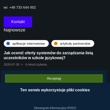
tel. +48 733 644 002
Kontakt
Najnowsze
aplikacje internetowe
artykuły partnerskie
Jak ocenić oferty systemów do zarządzania listą
uczestników w szkole językowej?
2026-07-30
4 minut czytania
Akceptuję
artykuły partnerskie
technologie
Stara centrala vs Wirtualna Centrala Telefoniczna
Ten serwis wykorzystuje pliki cookies
VPBX – dlaczego chmura operatora wygrywa?
2026-07-28
2 minut czytania
Obowiązek Informacyjny RODO