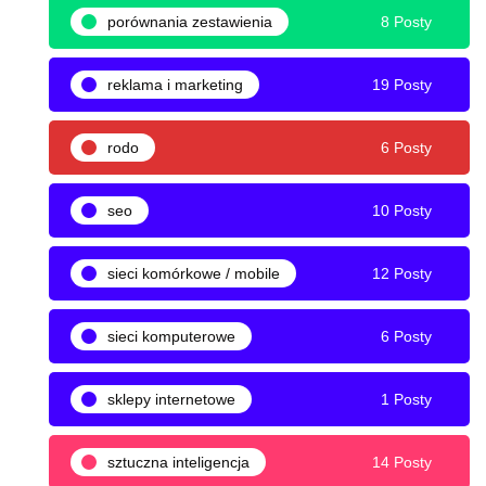
porównania zestawienia
8 Posty
reklama i marketing
19 Posty
rodo
6 Posty
seo
10 Posty
sieci komórkowe / mobile
12 Posty
sieci komputerowe
6 Posty
sklepy internetowe
1 Posty
sztuczna inteligencja
14 Posty