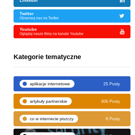
LinkedIn
Twitter
Obserwuj nas na Twitter
Youtube
Oglądaj nasze filmy na kanale Youtube
Kategorie tematyczne
aplikacje internetowe
25 Posty
artykuły partnerskie
306 Posty
co w internecie piszczy
8 Posty