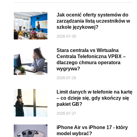
Jak ocenić oferty systemów do
zarządzania listą uczestników w
szkole językowej?
2026-07-30
Stara centrala vs Wirtualna
Centrala Telefoniczna VPBX –
dlaczego chmura operatora
wygrywa?
2026-07-28
Limit danych w telefonie na kartę
– co dzieje się, gdy skończy się
pakiet GB?
2026-07-27
iPhone Air vs iPhone 17 - który
model wybrać?