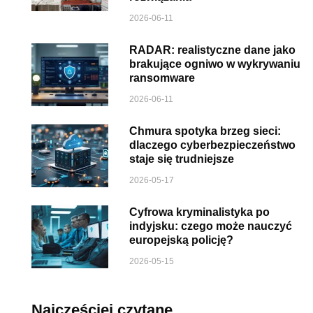
2026-06-11
RADAR: realistyczne dane jako
brakujące ogniwo w wykrywaniu
ransomware
2026-06-11
Chmura spotyka brzeg sieci:
dlaczego cyberbezpieczeństwo
staje się trudniejsze
2026-05-17
Cyfrowa kryminalistyka po
indyjsku: czego może nauczyć
europejską policję?
2026-05-15
Najczęściej czytane