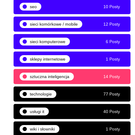
seo
10 Posty
sieci komórkowe / mobile
12 Posty
sieci komputerowe
6 Posty
sklepy internetowe
1 Posty
sztuczna inteligencja
14 Posty
technologie
77 Posty
usługi it
40 Posty
wiki i słowniki
1 Posty