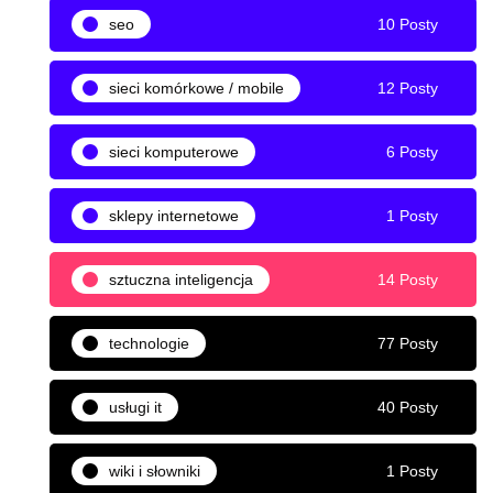
seo
10 Posty
sieci komórkowe / mobile
12 Posty
sieci komputerowe
6 Posty
sklepy internetowe
1 Posty
sztuczna inteligencja
14 Posty
technologie
77 Posty
usługi it
40 Posty
wiki i słowniki
1 Posty