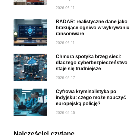
2026-06-11
RADAR: realistyczne dane jako
brakujące ogniwo w wykrywaniu
ransomware
2026-06-11
Chmura spotyka brzeg sieci:
dlaczego cyberbezpieczeństwo
staje się trudniejsze
2026-05-17
Cyfrowa kryminalistyka po
indyjsku: czego może nauczyć
europejską policję?
2026-05-15
Najczęściej czytane