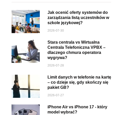
Jak ocenić oferty systemów do
zarządzania listą uczestników w
szkole językowej?
2026-07-30
Stara centrala vs Wirtualna
Centrala Telefoniczna VPBX –
dlaczego chmura operatora
wygrywa?
2026-07-28
Limit danych w telefonie na kartę
– co dzieje się, gdy skończy się
pakiet GB?
2026-07-27
iPhone Air vs iPhone 17 - który
model wybrać?