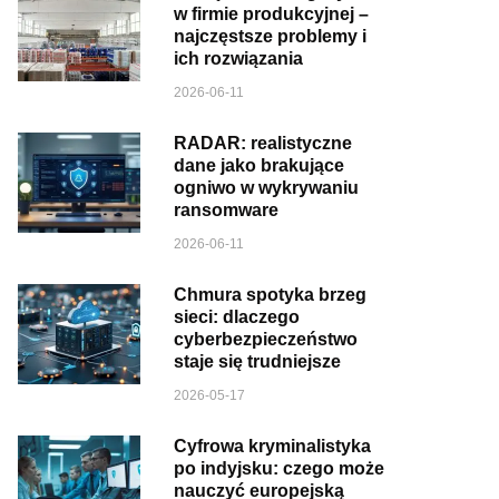
w firmie produkcyjnej –
najczęstsze problemy i
ich rozwiązania
2026-06-11
RADAR: realistyczne
dane jako brakujące
ogniwo w wykrywaniu
ransomware
2026-06-11
Chmura spotyka brzeg
sieci: dlaczego
cyberbezpieczeństwo
staje się trudniejsze
2026-05-17
Cyfrowa kryminalistyka
po indyjsku: czego może
nauczyć europejską