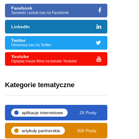
Facebook
Sprawdź i polub nas na Facebook
LinkedIn
Twitter
Obserwuj nas na Twitter
Youtube
Oglądaj nasze filmy na kanale Youtube
Kategorie tematyczne
aplikacje internetowe
25 Posty
artykuły partnerskie
306 Posty