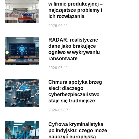
w firmie produkcyjnej –
najczęstsze problemy i
ich rozwiązania
2026-06-11
RADAR: realistyczne
dane jako brakujące
ogniwo w wykrywaniu
ransomware
2026-06-11
Chmura spotyka brzeg
sieci: dlaczego
cyberbezpieczeństwo
staje się trudniejsze
2026-05-17
Cyfrowa kryminalistyka
po indyjsku: czego może
nauczyć europejską