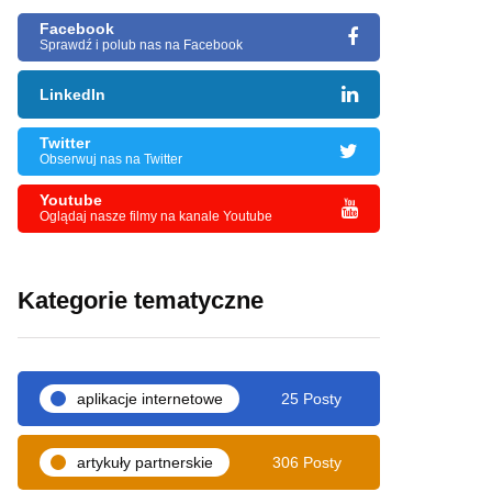
Facebook
Sprawdź i polub nas na Facebook
LinkedIn
Twitter
Obserwuj nas na Twitter
Youtube
Oglądaj nasze filmy na kanale Youtube
Kategorie tematyczne
aplikacje internetowe
25 Posty
artykuły partnerskie
306 Posty