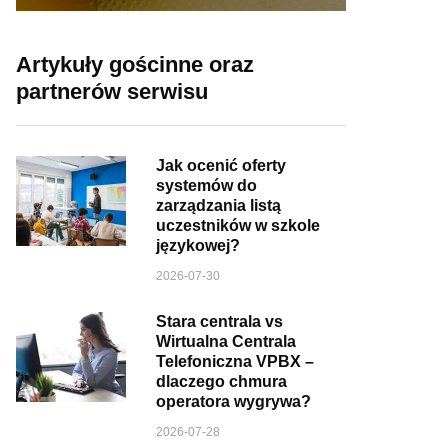
Artykuły gościnne oraz
partnerów serwisu
Jak ocenić oferty
systemów do
zarządzania listą
uczestników w szkole
językowej?
2026-07-30
Stara centrala vs
Wirtualna Centrala
Telefoniczna VPBX –
dlaczego chmura
operatora wygrywa?
2026-07-28