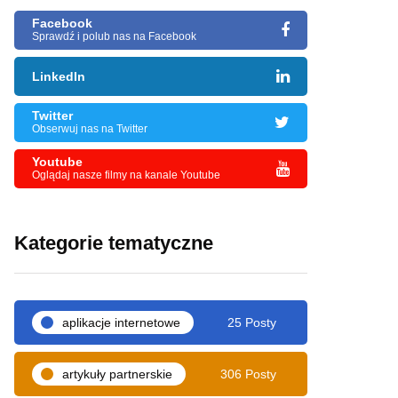
Facebook
Sprawdź i polub nas na Facebook
LinkedIn
Twitter
Obserwuj nas na Twitter
Youtube
Oglądaj nasze filmy na kanale Youtube
Kategorie tematyczne
aplikacje internetowe
25 Posty
artykuły partnerskie
306 Posty