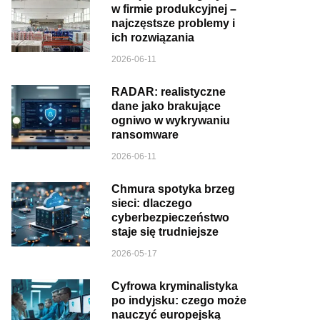
w firmie produkcyjnej –
najczęstsze problemy i
ich rozwiązania
2026-06-11
RADAR: realistyczne
dane jako brakujące
ogniwo w wykrywaniu
ransomware
2026-06-11
Chmura spotyka brzeg
sieci: dlaczego
cyberbezpieczeństwo
staje się trudniejsze
2026-05-17
Cyfrowa kryminalistyka
po indyjsku: czego może
nauczyć europejską