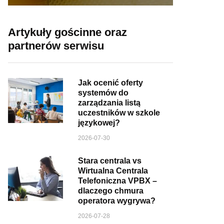
Artykuły gościnne oraz
partnerów serwisu
Jak ocenić oferty
systemów do
zarządzania listą
uczestników w szkole
językowej?
2026-07-30
Stara centrala vs
Wirtualna Centrala
Telefoniczna VPBX –
dlaczego chmura
operatora wygrywa?
2026-07-28