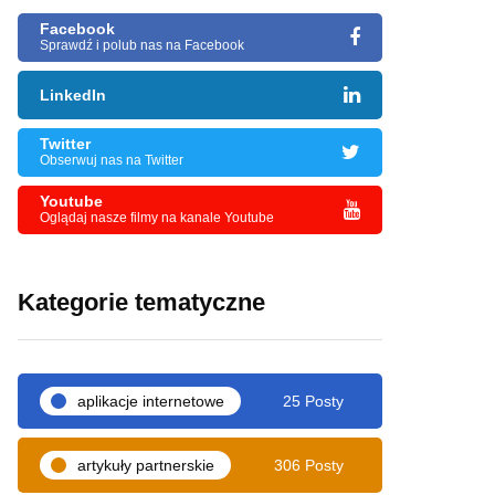
Facebook
Sprawdź i polub nas na Facebook
LinkedIn
Twitter
Obserwuj nas na Twitter
Youtube
Oglądaj nasze filmy na kanale Youtube
Kategorie tematyczne
aplikacje internetowe
25 Posty
artykuły partnerskie
306 Posty