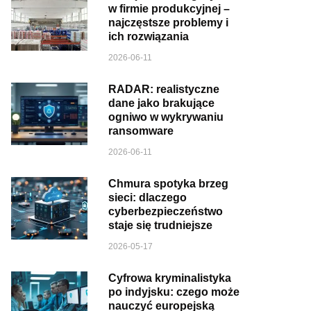
w firmie produkcyjnej –
najczęstsze problemy i
ich rozwiązania
2026-06-11
RADAR: realistyczne
dane jako brakujące
ogniwo w wykrywaniu
ransomware
2026-06-11
Chmura spotyka brzeg
sieci: dlaczego
cyberbezpieczeństwo
staje się trudniejsze
2026-05-17
Cyfrowa kryminalistyka
po indyjsku: czego może
nauczyć europejską