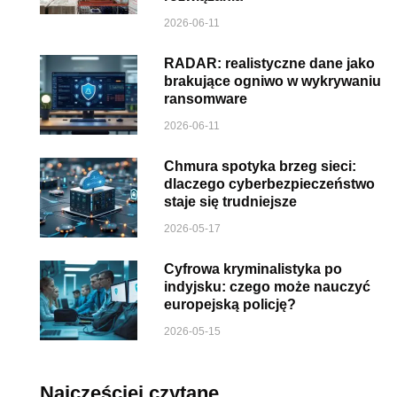
2026-06-11
RADAR: realistyczne dane jako
brakujące ogniwo w wykrywaniu
ransomware
2026-06-11
Chmura spotyka brzeg sieci:
dlaczego cyberbezpieczeństwo
staje się trudniejsze
2026-05-17
Cyfrowa kryminalistyka po
indyjsku: czego może nauczyć
europejską policję?
2026-05-15
Najczęściej czytane