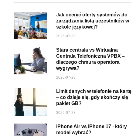
Jak ocenić oferty systemów do
zarządzania listą uczestników w
szkole językowej?
2026-07-30
Stara centrala vs Wirtualna
Centrala Telefoniczna VPBX –
dlaczego chmura operatora
wygrywa?
2026-07-28
Limit danych w telefonie na kartę
– co dzieje się, gdy skończy się
pakiet GB?
2026-07-27
iPhone Air vs iPhone 17 - który
model wybrać?