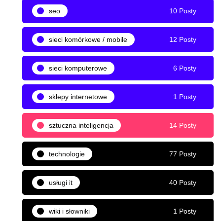
seo
10 Posty
sieci komórkowe / mobile
12 Posty
sieci komputerowe
6 Posty
sklepy internetowe
1 Posty
sztuczna inteligencja
14 Posty
technologie
77 Posty
usługi it
40 Posty
wiki i słowniki
1 Posty