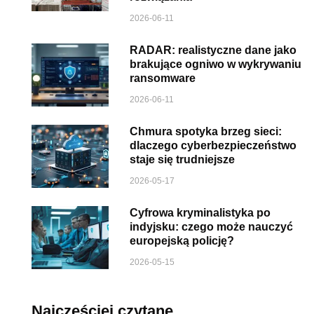
2026-06-11
RADAR: realistyczne dane jako
brakujące ogniwo w wykrywaniu
ransomware
2026-06-11
Chmura spotyka brzeg sieci:
dlaczego cyberbezpieczeństwo
staje się trudniejsze
2026-05-17
Cyfrowa kryminalistyka po
indyjsku: czego może nauczyć
europejską policję?
2026-05-15
Najczęściej czytane