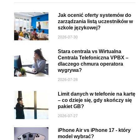
Jak ocenić oferty systemów do
zarządzania listą uczestników w
szkole językowej?
2026-07-30
Stara centrala vs Wirtualna
Centrala Telefoniczna VPBX –
dlaczego chmura operatora
wygrywa?
2026-07-28
Limit danych w telefonie na kartę
– co dzieje się, gdy skończy się
pakiet GB?
2026-07-27
iPhone Air vs iPhone 17 - który
model wybrać?