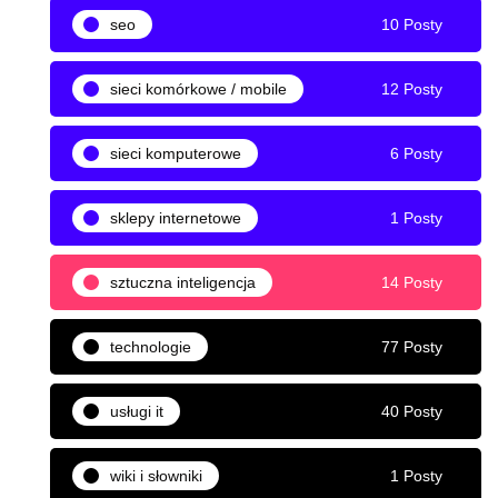
seo
10 Posty
sieci komórkowe / mobile
12 Posty
sieci komputerowe
6 Posty
sklepy internetowe
1 Posty
sztuczna inteligencja
14 Posty
technologie
77 Posty
usługi it
40 Posty
wiki i słowniki
1 Posty