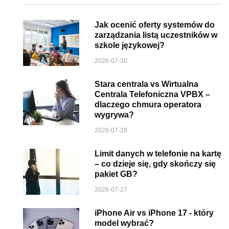
Jak ocenić oferty systemów do
zarządzania listą uczestników w
szkole językowej?
2026-07-30
Stara centrala vs Wirtualna
Centrala Telefoniczna VPBX –
dlaczego chmura operatora
wygrywa?
2026-07-28
Limit danych w telefonie na kartę
– co dzieje się, gdy skończy się
pakiet GB?
2026-07-27
iPhone Air vs iPhone 17 - który
model wybrać?