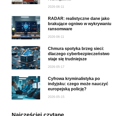
2026-06-11
RADAR: realistyczne dane jako
brakujące ogniwo w wykrywaniu
ransomware
2026-06-11
Chmura spotyka brzeg sieci:
dlaczego cyberbezpieczeństwo
staje się trudniejsze
2026-05-17
Cyfrowa kryminalistyka po
indyjsku: czego może nauczyć
europejską policję?
2026-05-15
Najczęściej czytane