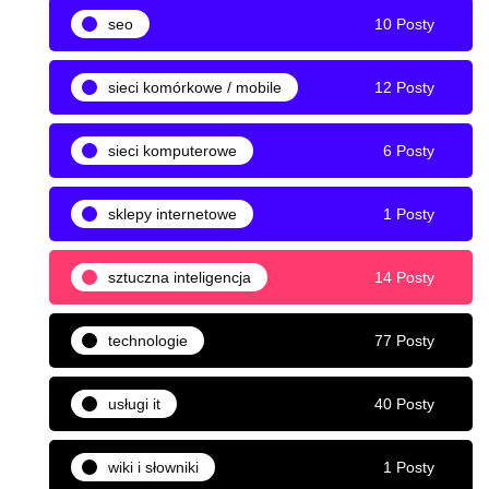
seo
10 Posty
sieci komórkowe / mobile
12 Posty
sieci komputerowe
6 Posty
sklepy internetowe
1 Posty
sztuczna inteligencja
14 Posty
technologie
77 Posty
usługi it
40 Posty
wiki i słowniki
1 Posty