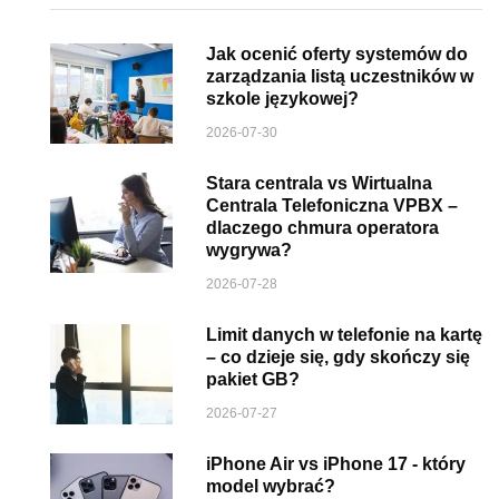
Jak ocenić oferty systemów do
zarządzania listą uczestników w
szkole językowej?
2026-07-30
Stara centrala vs Wirtualna
Centrala Telefoniczna VPBX –
dlaczego chmura operatora
wygrywa?
2026-07-28
Limit danych w telefonie na kartę
– co dzieje się, gdy skończy się
pakiet GB?
2026-07-27
iPhone Air vs iPhone 17 - który
model wybrać?