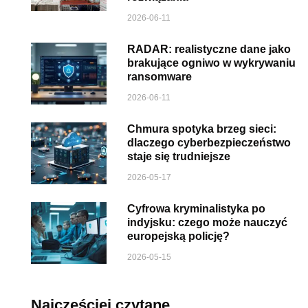
2026-06-11
RADAR: realistyczne dane jako
brakujące ogniwo w wykrywaniu
ransomware
2026-06-11
Chmura spotyka brzeg sieci:
dlaczego cyberbezpieczeństwo
staje się trudniejsze
2026-05-17
Cyfrowa kryminalistyka po
indyjsku: czego może nauczyć
europejską policję?
2026-05-15
Najczęściej czytane