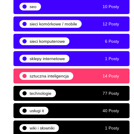
seo
10 Posty
sieci komórkowe / mobile
12 Posty
sieci komputerowe
6 Posty
sklepy internetowe
1 Posty
sztuczna inteligencja
14 Posty
technologie
77 Posty
usługi it
40 Posty
wiki i słowniki
1 Posty