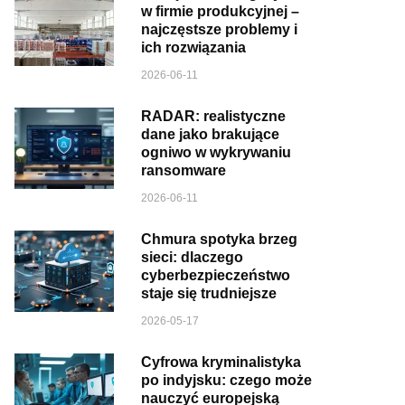
w firmie produkcyjnej –
najczęstsze problemy i
ich rozwiązania
2026-06-11
RADAR: realistyczne
dane jako brakujące
ogniwo w wykrywaniu
ransomware
2026-06-11
Chmura spotyka brzeg
sieci: dlaczego
cyberbezpieczeństwo
staje się trudniejsze
2026-05-17
Cyfrowa kryminalistyka
po indyjsku: czego może
nauczyć europejską