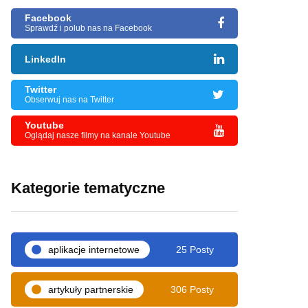
Facebook
Sprawdź i polub nas na Facebook
LinkedIn
Twitter
Obserwuj nas na Twitter
Youtube
Oglądaj nasze filmy na kanale Youtube
Kategorie tematyczne
aplikacje internetowe
25 Posty
artykuły partnerskie
306 Posty