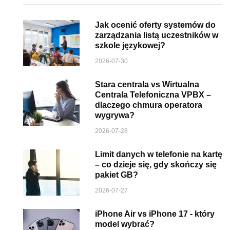
Jak ocenić oferty systemów do
zarządzania listą uczestników w
szkole językowej?
2026-07-30
Stara centrala vs Wirtualna
Centrala Telefoniczna VPBX –
dlaczego chmura operatora
wygrywa?
2026-07-28
Limit danych w telefonie na kartę
– co dzieje się, gdy skończy się
pakiet GB?
2026-07-27
iPhone Air vs iPhone 17 - który
model wybrać?