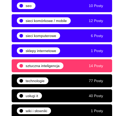
seo
10 Posty
sieci komórkowe / mobile
12 Posty
sieci komputerowe
6 Posty
sklepy internetowe
1 Posty
sztuczna inteligencja
14 Posty
technologie
77 Posty
usługi it
40 Posty
wiki i słowniki
1 Posty