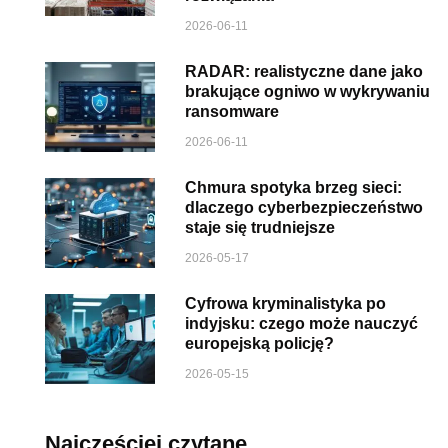
2026-06-11
RADAR: realistyczne dane jako
brakujące ogniwo w wykrywaniu
ransomware
2026-06-11
Chmura spotyka brzeg sieci:
dlaczego cyberbezpieczeństwo
staje się trudniejsze
2026-05-17
Cyfrowa kryminalistyka po
indyjsku: czego może nauczyć
europejską policję?
2026-05-15
Najczęściej czytane