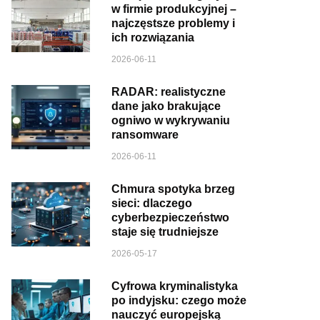
w firmie produkcyjnej –
najczęstsze problemy i
ich rozwiązania
2026-06-11
RADAR: realistyczne
dane jako brakujące
ogniwo w wykrywaniu
ransomware
2026-06-11
Chmura spotyka brzeg
sieci: dlaczego
cyberbezpieczeństwo
staje się trudniejsze
2026-05-17
Cyfrowa kryminalistyka
po indyjsku: czego może
nauczyć europejską