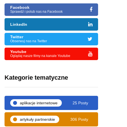
Facebook
Sprawdź i polub nas na Facebook
LinkedIn
Twitter
Obserwuj nas na Twitter
Youtube
Oglądaj nasze filmy na kanale Youtube
Kategorie tematyczne
aplikacje internetowe
25 Posty
artykuły partnerskie
306 Posty