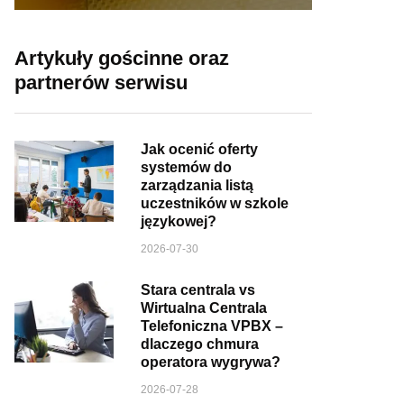
Artykuły gościnne oraz
partnerów serwisu
Jak ocenić oferty
systemów do
zarządzania listą
uczestników w szkole
językowej?
2026-07-30
Stara centrala vs
Wirtualna Centrala
Telefoniczna VPBX –
dlaczego chmura
operatora wygrywa?
2026-07-28