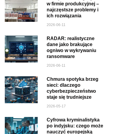
w firmie produkcyjnej –
najczęstsze problemy i
ich rozwiązania
2026-06-11
RADAR: realistyczne
dane jako brakujące
ogniwo w wykrywaniu
ransomware
2026-06-11
Chmura spotyka brzeg
sieci: dlaczego
cyberbezpieczeństwo
staje się trudniejsze
2026-05-17
Cyfrowa kryminalistyka
po indyjsku: czego może
nauczyć europejską