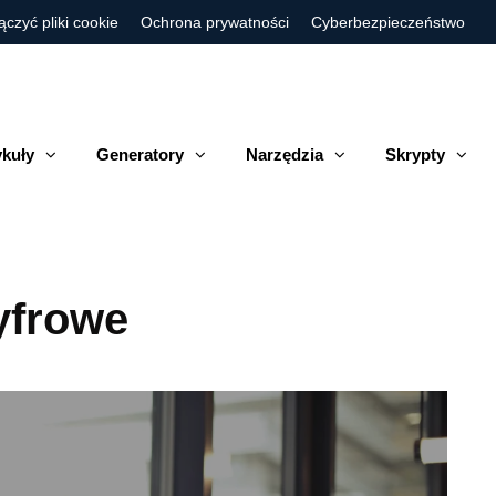
ączyć pliki cookie
Ochrona prywatności
Cyberbezpieczeństwo
ykuły
Generatory
Narzędzia
Skrypty
yfrowe