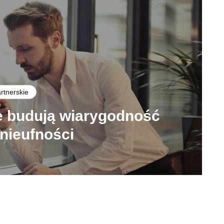
artnerskie
e budują wiarygodność
 nieufności