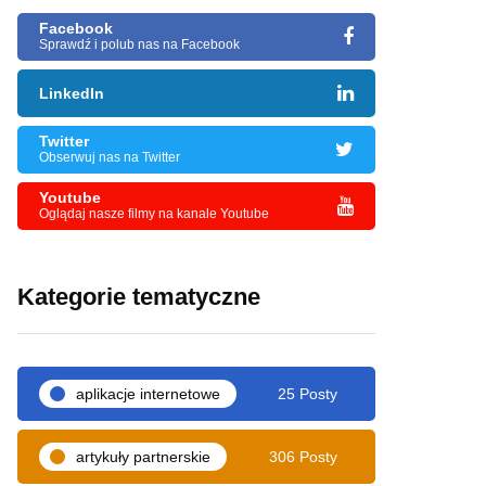
Facebook
Sprawdź i polub nas na Facebook
LinkedIn
Twitter
Obserwuj nas na Twitter
Youtube
Oglądaj nasze filmy na kanale Youtube
Kategorie tematyczne
aplikacje internetowe
25 Posty
artykuły partnerskie
306 Posty