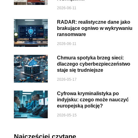
2026-06-11
RADAR: realistyczne dane jako
brakujące ogniwo w wykrywaniu
ransomware
2026-06-11
Chmura spotyka brzeg sieci:
dlaczego cyberbezpieczeństwo
staje się trudniejsze
2026-05-17
Cyfrowa kryminalistyka po
indyjsku: czego może nauczyć
europejską policję?
2026-05-15
Najczęściej czytane