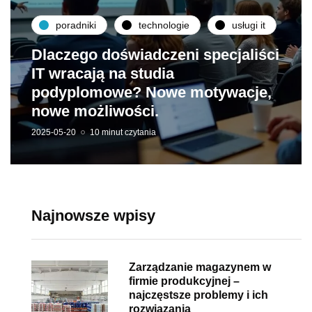
poradniki
technologie
usługi it
Dlaczego doświadczeni specjaliści
IT wracają na studia
podyplomowe? Nowe motywacje,
nowe możliwości.
2025-05-20
10 minut czytania
Najnowsze wpisy
Zarządzanie magazynem w
firmie produkcyjnej –
najczęstsze problemy i ich
rozwiązania