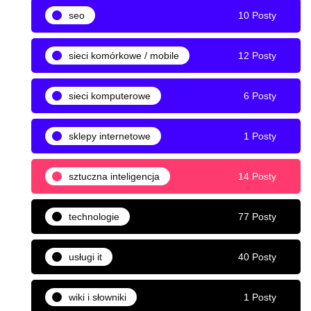
seo
10 Posty
sieci komórkowe / mobile
12 Posty
sieci komputerowe
6 Posty
sklepy internetowe
1 Posty
sztuczna inteligencja
14 Posty
technologie
77 Posty
usługi it
40 Posty
wiki i słowniki
1 Posty