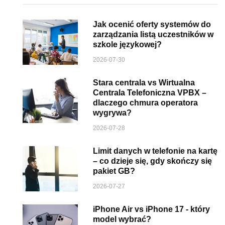
Jak ocenić oferty systemów do
zarządzania listą uczestników w
szkole językowej?
2026-07-30
Stara centrala vs Wirtualna
Centrala Telefoniczna VPBX –
dlaczego chmura operatora
wygrywa?
2026-07-28
Limit danych w telefonie na kartę
– co dzieje się, gdy skończy się
pakiet GB?
2026-07-27
iPhone Air vs iPhone 17 - który
model wybrać?