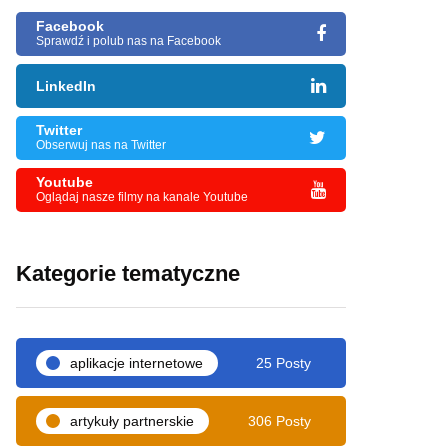
Facebook
Sprawdź i polub nas na Facebook
LinkedIn
Twitter
Obserwuj nas na Twitter
Youtube
Oglądaj nasze filmy na kanale Youtube
Kategorie tematyczne
aplikacje internetowe
25 Posty
artykuły partnerskie
306 Posty