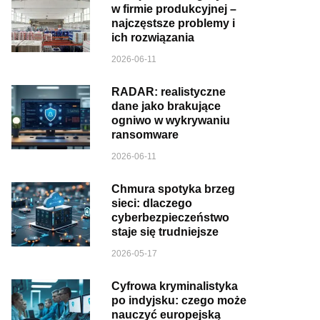
w firmie produkcyjnej –
najczęstsze problemy i
ich rozwiązania
2026-06-11
RADAR: realistyczne
dane jako brakujące
ogniwo w wykrywaniu
ransomware
2026-06-11
Chmura spotyka brzeg
sieci: dlaczego
cyberbezpieczeństwo
staje się trudniejsze
2026-05-17
Cyfrowa kryminalistyka
po indyjsku: czego może
nauczyć europejską