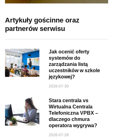
Artykuły gościnne oraz
partnerów serwisu
Jak ocenić oferty
systemów do
zarządzania listą
uczestników w szkole
językowej?
2026-07-30
Stara centrala vs
Wirtualna Centrala
Telefoniczna VPBX –
dlaczego chmura
operatora wygrywa?
2026-07-28