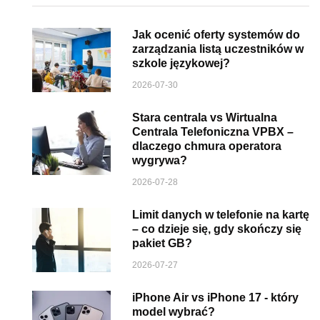
Jak ocenić oferty systemów do
zarządzania listą uczestników w
szkole językowej?
2026-07-30
Stara centrala vs Wirtualna
Centrala Telefoniczna VPBX –
dlaczego chmura operatora
wygrywa?
2026-07-28
Limit danych w telefonie na kartę
– co dzieje się, gdy skończy się
pakiet GB?
2026-07-27
iPhone Air vs iPhone 17 - który
model wybrać?