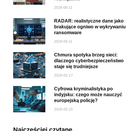
2026-06-11
RADAR: realistyczne dane jako
brakujące ogniwo w wykrywaniu
ransomware
2026-06-11
Chmura spotyka brzeg sieci:
dlaczego cyberbezpieczeństwo
staje się trudniejsze
2026-05-17
Cyfrowa kryminalistyka po
indyjsku: czego może nauczyć
europejską policję?
2026-05-15
Najczęściej czytane