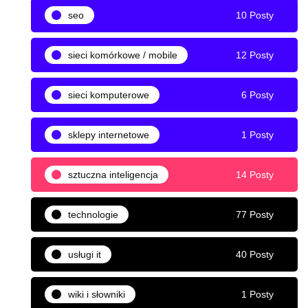
seo
10 Posty
sieci komórkowe / mobile
12 Posty
sieci komputerowe
6 Posty
sklepy internetowe
1 Posty
sztuczna inteligencja
14 Posty
technologie
77 Posty
usługi it
40 Posty
wiki i słowniki
1 Posty