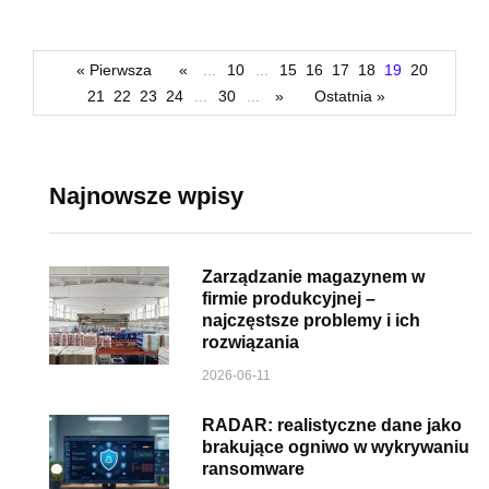
« Pierwsza
«
...
10
...
15
16
17
18
19
20
21
22
23
24
...
30
...
»
Ostatnia »
Najnowsze wpisy
Zarządzanie magazynem w
firmie produkcyjnej –
najczęstsze problemy i ich
rozwiązania
2026-06-11
RADAR: realistyczne dane jako
brakujące ogniwo w wykrywaniu
ransomware