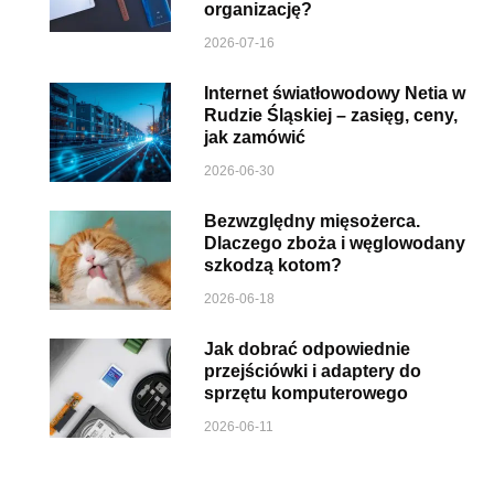
organizację?
2026-07-16
Internet światłowodowy Netia w
Rudzie Śląskiej – zasięg, ceny,
jak zamówić
2026-06-30
Bezwzględny mięsożerca.
Dlaczego zboża i węglowodany
szkodzą kotom?
2026-06-18
Jak dobrać odpowiednie
przejściówki i adaptery do
sprzętu komputerowego
2026-06-11